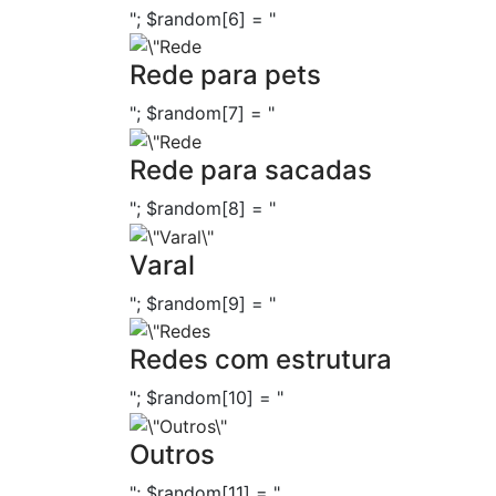
"; $random[6] = "
Rede para pets
"; $random[7] = "
Rede para sacadas
"; $random[8] = "
Varal
"; $random[9] = "
Redes com estrutura
"; $random[10] = "
Outros
"; $random[11] = "