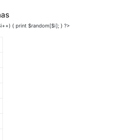
nas
 $i++) { print $random[$i]; } ?>