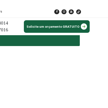
rs
3014
Solicite um orçamento GRATUITO
7016