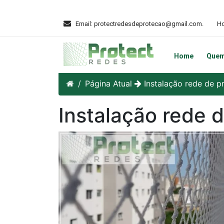
Email: protectredesdeprotecao@gmail.com.
Ho
Home
Que
Página Atual
Instalação rede de p
Instalação rede 